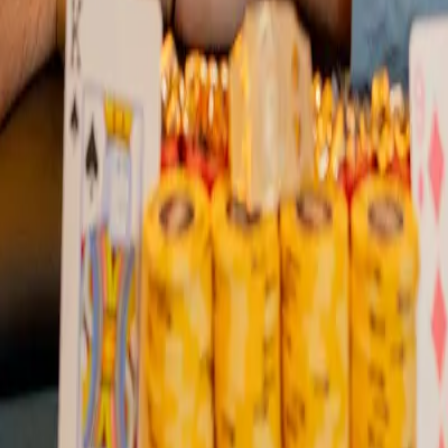
enez vraiment gagnant au poker.