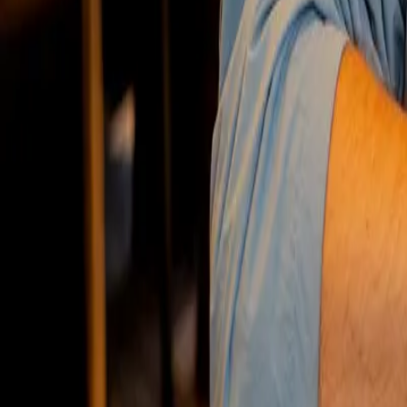
Voir les avis
20 000+
Joueurs formés
4.6/5
TrustPilot