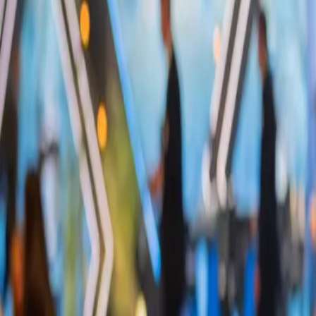
On te laisse ici,
La team PokerPro.fr
La méthode secrète de YoH ViraL
Découvrez dans cette vidéo gratuite les 2 piliers que YoH 
Voir la vidéo gratuite
#
actualités pokerpro.fr
♠
♦
Prêt à transformer votre jeu ?
Rejoignez les 20 000+ joueurs qui ont choisi PokerPro pour 
Démarrer gratuitement