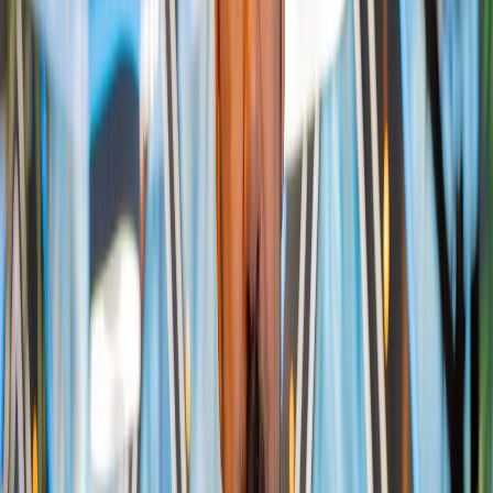
Texas Hold’em, vous devez brûler la carte du dessus du jeu trois
fois en tout, avant le flop, le turn et la river. “Brûler une carte”
consiste simplement à mettre de côté face caché la carte du
dessus du paquet. Mais pour quelle raison en fait? La carte du
dessus peut être visible par des joueurs lors des tours d'enchères
précédents et de la distribution, et donc être utilisée à leur
avantage. Une fois de plus, cela sert à éviter la triche! Yoh vous
explique cette règle de poker en détails dans
Quand bruler une
carte au poker et pourquoi ?
Le style de la distribution de carte poker, deux écoles
En ce qui concerne la façon de
distribuer les cartes de poker
, cela
dépend vraiment de vous. On parle là de détails techniques qui
sont plus du registre de l’esthétique que des règles officielles du
poker, mais sachez qu’ils existe deux façons distinctes de
distribuer les cartes au poker: l’école américaine et l’école
européenne. Le style de
distribution de carte poke
r américain
consiste à tenir le paquet d’une main et à attraper la carte face
cachée avec le pouce pour la lancer vers le joueur. Dans le style
de distribution européen, le donneur fait glisser la carte du dessus