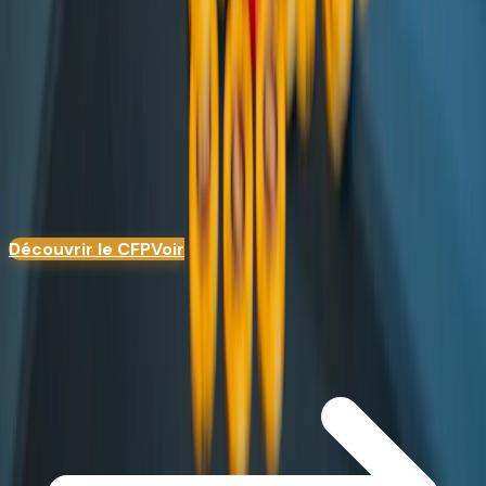
Le poker implique des risques financiers. Jouez de manière
responsable.
Site réalisé par
Dwenola.com
♠
Nouveau
Coaching for Profit
— le programme signature de PokerPro
est dévoilé.
dévoilé
Découvrir le CFP
Voir