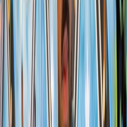
sur la surface de la table puis la pousse vers le joueur, souvent
avec une rotation.
En cas de fausse donne
Il peut arriver qu’une carte soit flashée au cours de la distribution,
soit qu’elle se retourne ou qu’elle soit vue. La
règle de la
distribution de carte au poker
est alors que donneur continue la
distribution et donne à la fin une nouvelle carte au joueur dont la
carte a été vue. Dans ce cas, la carte qui a été vue devient la
carte brûlée et le donneur pose alors directement les trois cartes
du flop. Par contre, dans le cas où la carte flashée est la première
à être distribuée, c’est une fausse donne. Le dealer remélange et
distribue à nouveau.
Comment gérer les cartes pendant une main de poker:
Préflop -
Une fois que tous les joueurs ont deux cartes, le tour
d'enchères pré-flop peut commencer. Le joueur situé à la gauche
du big blind commence le tour avec l'option de payer (aussi appelé
“limp”, qui consiste à simplement égaliser le montant de la big
blind), de relancer (au minimum deux fois le montant de la big
blind), ou de se coucher en mettant leurs cartes au milieu, dans le