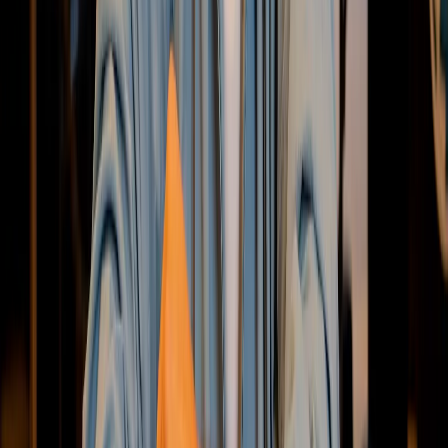
n’oubliez pas qu’il ne s’agit que d’un mélangeur, il n’existe pas de
distributeur carte poker
, ce sera à vous de faire le boulot de la
distribution!
Les règles de la distribution des cartes au poker texas hold’em ne
sont pas les plus difficiles à assimiler et demandent juste un peu
de pratique. Mélanger comme un pro en revanche demandera un
peu plus de patience et d’exercice, et si vous devenez un
organisateur régulier de home games, investir dans un mélangeur/
distributeur de carte poker
facilitera grandement vos soirées.
Pour plus d’infos sur les règles du poker et de la distribution, de
nombreuses vidéos sur la chaîne de
Yoh Viral
existent déjà,
profitez-en!
Qu'est ce que le Bouton Au Poker - Les Règles du Poker
POKER comment ça marche - TOURNOIS / CASH GAME /
SNG JACKPOT
QUAND SUIVRE AU POKER
POKER COMMENT JOUER - LES RÈGLES DU POKER - QUI