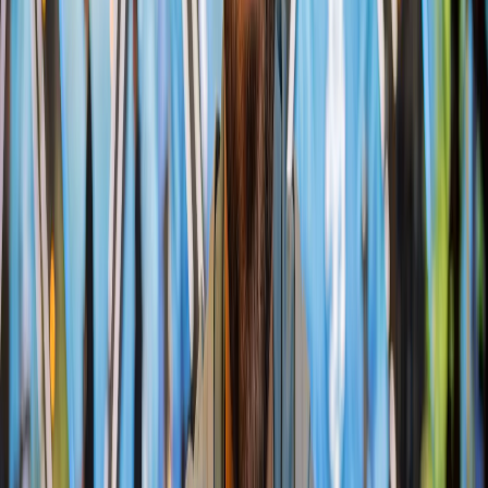
“muck” en anglais. Cette pile de cartes jetées reste au milieu de la
table tout au long de chaque main, de préférence sous la main
dans laquelle le croupier tient le jeu, et ne sont jamais retournées.
Tous les jetons misés vont également au milieu de la table. Pour
revoir les
règles du poker
et la façon de miser, vous pouvez
consulter ce précédent article:
Les Combinaisons au poker
.
Une
fois que tous les joueurs se sont mis d’accord sur le montant ou
ont jetés leurs cartes, la main peut avancer à l’étape suivante, le
flop.
Flop -
Pour distribuer le flop, le donneur brûle la carte du dessus
du jeu et la pose face cachée sur la table, hors du jeu. Les trois
cartes du dessus du paquet ont ensuite placées face visible au
milieu de la table. Le second tour d’enchère peut alors commencer
entre les joueurs actifs dans le coup. Petit rappel, sur flop et tous
les tours d'enchères suivants, le joueur actif le plus près du
donneur dans le sens des aiguilles d'une montre est le premier à
parler.
Turn et River -
Le même processus s’applique pour le turn et la
river. Le croupier brûle une autre carte, puis place la carte suivante