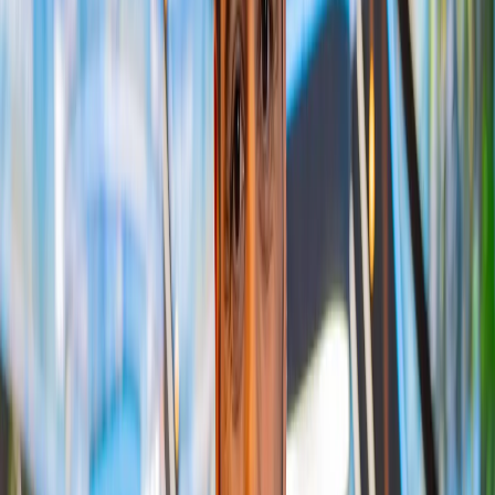
Au Texas Hold'em (et dans la plupart des autres variantes de
poker), un bouton de croupier, suivi des mises minimum
obligatoires appelées small blind et big blind tourne autour de la
table pendant le jeu dans le sens des aiguilles d’une montre. Une
fois les blinds obligatoires posées, chaque joueur reçoit une carte
à la fois, en commençant par le joueur directement à la gauche du
bouton du donneur, la petite blind. Ce processus se poursuit donc
jusqu'à ce que chaque joueur à la table ait exactement deux
cartes.
Si vous êtes dans la position du dealer dans une partie de poker