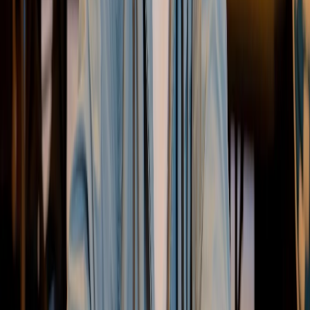
bien sûr que vous ne sortiez le grand jeu en mode balla et que
vous engagiez un croupier professionnel pour la soirée…
Avoir un mélangeur de carte peut alors s’avérer très utile, mais