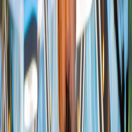
Texas Hold’em, vous devez brûler la carte du dessus du jeu trois
fois en tout, avant le flop, le turn et la river. “Brûler une carte”
consiste simplement à mettre de côté face caché la carte du
dessus du paquet. Mais pour quelle raison en fait? La carte du
dessus peut être visible par des joueurs lors des tours d'enchères
précédents et de la distribution, et donc être utilisée à leur
avantage. Une fois de plus, cela sert à éviter la triche! Yoh vous
explique cette règle de poker en détails dans
Quand bruler une
carte au poker et pourquoi ?
Le style de la distribution de carte poker, deux écoles
En ce qui concerne la façon de
distribuer les cartes de poker
, cela
dépend vraiment de vous. On parle là de détails techniques qui
sont plus du registre de l’esthétique que des règles officielles du
poker, mais sachez qu’ils existe deux façons distinctes de
distribuer les cartes au poker: l’école américaine et l’école
européenne. Le style de
distribution de carte poke
r américain
consiste à tenir le paquet d’une main et à attraper la carte face
cachée avec le pouce pour la lancer vers le joueur. Dans le style
de distribution européen, le donneur fait glisser la carte du dessus