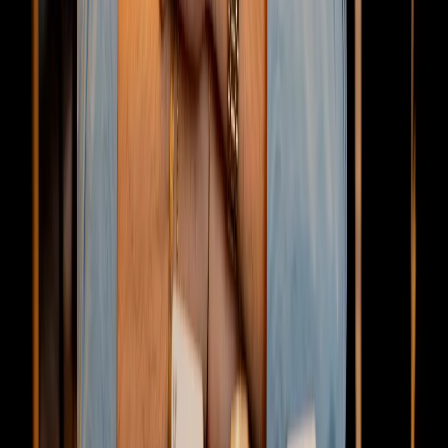
4.6/5
TrustPilot
1 800+
Vidéos stratégiques
2 000+
Membres Discord
La première communauté de formation poker en France.
Devenez vraiment gagnant au poker.