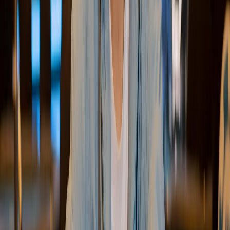
des joueurs prennent une courte pause. Le dealer doit donc tenir
compte des joueurs qui quittent la table avant une main. Les
joueurs qui quittent momentanément la table sans retirer leurs
jetons, comme c’est le cas en cash game par exemple, ou sur un
tournoi, seront traités comme actifs. Ils doivent quand même avoir
des cartes distribuées à leur position. Cependant, ces cartes
seront repris par le dealer si le joueur n’est pas de retour sur son
siège avant à la fin de la distribution des cartes. Attention car si
vous ne distribuez pas de cartes au joueur absent, il y a alors
fausse donne. De même, sur les tournois, en tant que participants
actifs, ces joueurs seront toujours soumis aux antes et aux blinds
que le croupier prélèvera pour eux jusqu’à leur retour.
Il faut également savoir que les joueurs éliminés peuvent aussi
toujours occuper une position à la table après leur élimination, afin
de ne pas perturber l’ordre des blinds. On appelle cela la “dead
blind”. La règle des blinds dites morts existe afin qu'aucun joueur
ne soit obligé de payer moins ou plus de blinds que ses
adversaires. Si un joueur est éliminé quand il était en position de
big blind, la main suivante verra alors un dead small blind à la
place qu’il occupait, aucun joueur restant à la table ne met la small