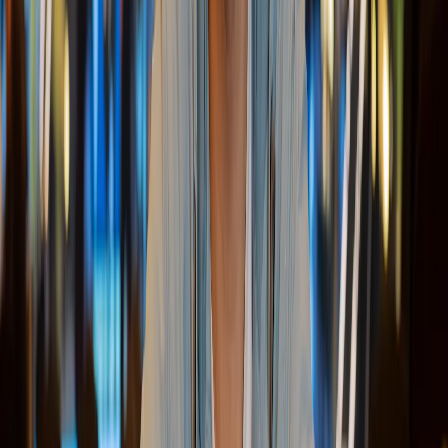
quelques petites modifications dans le fonctionnement des tours
d’enchères, et donc dans la
distribution des cartes poker
également.
Dans une partie de poker à plusieurs joueurs, la petite blind est le
joueur à gauche du bouton du donneur. Mais en heads-up, la
personne qui a le bouton devient la petite blind, et agit donc en
premier pré-flop après la
distribution de carte poker
. Post-flop, le
sens redevient normal en quelque sens puisque le joueur qui est
en big blind (celui en face du bouton) redevient le premier à parler
sur chaque tour d'enchères. Vous pouvez revoir le
Headsup final
d'un tournoi pour 3000€ - RaD-YoH Poker
de Yoh pour mieux
comprendre les règles du poker à deux mais aussi et surtout la
stratégie du head’s up, qui est bien différente de celle du jeu avec
plusieurs adversaires.
Règle de distribution de carte poker en cas de siège vide
Dans tous les
jeux de poker
, le nombre de joueurs présents et
actifs à la table peut diminuer en fonction des éliminations ou si