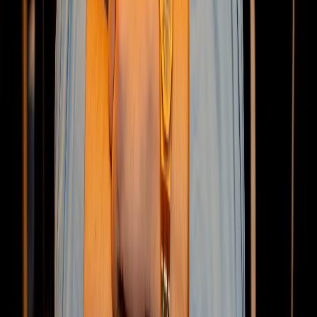
Voir les avis
20 000+
Joueurs formés