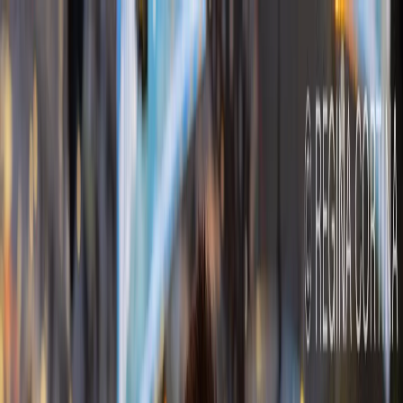
Se Former
Coaching
CFP
New
Blog
Guides Gratuits
Avis
Connexion
Commencer
♠
Formation PokerPRO 3
♦
Challenges
♣
Clubs
♥
Coaching
♛
CFP
— Coaching for Profit
Blog
Guides Gratuits
Avis
Connexion
Commencer
Accueil
/
Blog
/
La distribution des cartes au poker
Articles Poker
11 min
de lecture
La distribution des cartes au poker
Y
YoH ViraL
16 septembre 2020