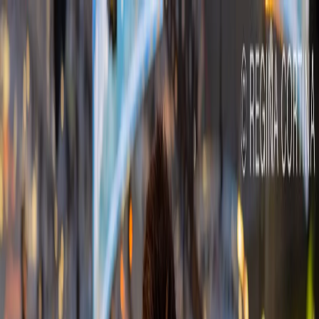
Se Former
Coaching
CFP
New
Blog
Guides Gratuits
Avis
Connexion
Commencer
♠
Formation PokerPRO 3
♦
Challenges
♣
Clubs
♥
Coaching
♛
CFP
— Coaching for Profit
Blog
Guides Gratuits
Avis
Connexion
Commencer
Accueil
/
Blog
/
la discipline
Articles Poker
3 min
de lecture
la discipline
Y
YoH ViraL
22 juin 2016