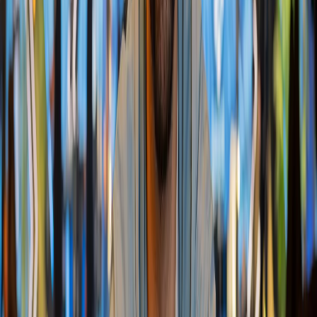
Pour mieux comprendre ce concept, venez découvrir nos
formations
en cliquant ici
.
Les probabilités conditionnelles et le
contexte :
Les probabilités au poker ne sont pas une science exacte.
Le contexte de jeu, les informations sur les adversaires et