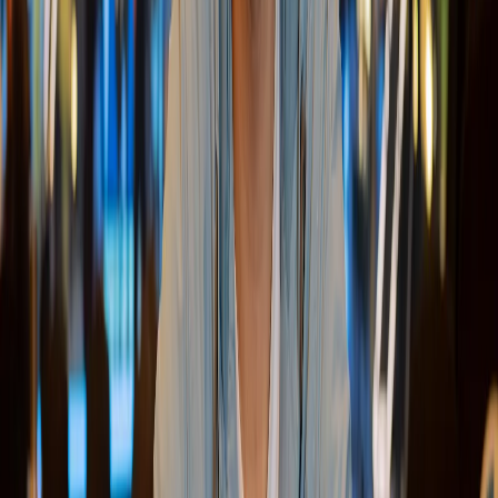
la capacité à lire les situations sont des éléments
essentiels à considérer. Nous explorerons les probabilités
conditionnelles, qui prennent en compte les actions
précédentes, les tendances des adversaires et les
dynamiques de la table. Comprendre comment ajuster vos
probabilités en fonction de ces facteurs contextuels vous
permettra de prendre des décisions encore plus éclairées
et de tirer parti de vos connaissances probabilistes.
Gestion des risques et psychologie du
jeu :
Outre les calculs probabilistes, la gestion des risques et la
psychologie du jeu jouent un rôle clé dans la réussite au
poker. Nous aborderons l'importance de gérer votre
bankroll, de prendre des risques calculés et de savoir
quand se retirer d'une main. Nous examinerons également
les biais cognitifs qui peuvent influencer vos décisions et
comment les surmonter pour une approche plus
rationnelle du jeu. En comprenant comment la gestion des