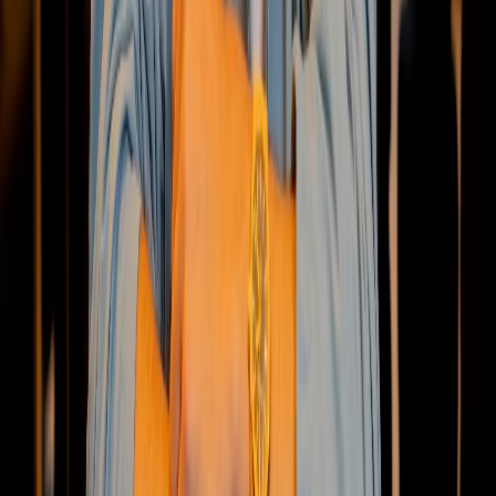
Vidéos stratégiques
2 000+
Membres Discord
La première communauté de formation poker en France.
Devenez vraiment gagnant au poker.