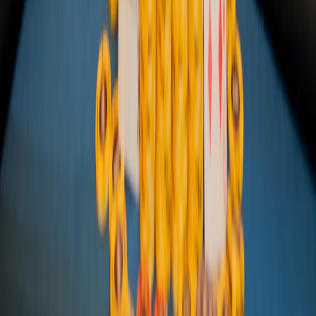
Se Former
Formation PokerPRO 3
Les Challenges
Les Clubs
Coaching
Coaching for Profit
Ressources
Guides Gratuits
Blog
Règles du Poker
Combinaisons
Lexique Poker