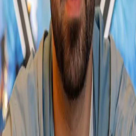
gie très conservatrice. Il n'est pas nécessaire de trop s'impli
ins marginales. Vous aurez tout le temps d'être ultra-agressif
er très serré, vous devez jouer vos mains fortes de manière a
ne préconiserais jamais quelque chose de différent. Ce que je di
 Les blinds sont 20/40. Il y a quatre limpers devant vous. En c
in, vous devez faire au moins 5 ou 6 fois la grosse blind. Vous 
es deux premiers limpers se couchent et le cut-off et le button
le lead pré-flop, donc vous devrez faire un continuation-bet su
ouvez. Vous venez de mettre la moitié de votre tapis dans le po