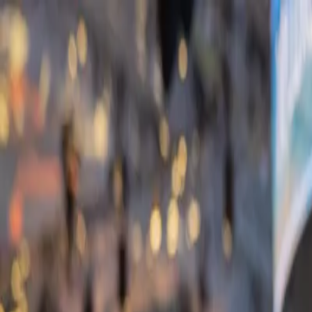
Se Former
Coaching
CFP
New
Blog
Guides Gratuits
Avis
Connexion
Commencer
♠
Formation PokerPRO 3
♦
Challenges
♣
Clubs
♥
Coaching
♛
CFP 
Connexion
Commencer
Accueil
/
Blog
/
Comment jouer en Sit and Go
Articles Poker
13 min
de lecture
Comment jouer en Sit and Go
Y
YoH ViraL
13 octobre 2021