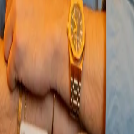
 d'ouvrir votre jeu beaucoup plus que vous ne l'avez déjà fait
 relancer vos mains avec un As ou de J-Ts pour le moment. 
c un bon connecteur adapté ou une paire de poche, c'est un c
stre et doubler.
and-go seront beaucoup plus faciles pour vous.
rie dite du gap. La théorie du gap est, en résumé, la suivante 
devez avoir une meilleure main pour suivre que celle dont vous a
r avec A-J, mais vous ne devriez pas suivre une relance avec 
0 et se poursuit jusqu'à environ 100/200. La table a probab