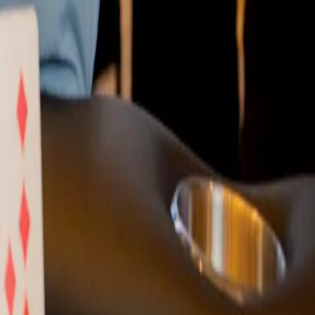
tre presque complètement éliminé. L'open limping est inutile
ns un pot, entrez-y en relançant ou n'y entrez pas du tout.
ouerez toujours de manière très serrée.
sque toujours pour votre tapis sur le flop.
ition précoce.
que vous êtes faible et vous voulez relancer lorsque vous êtes