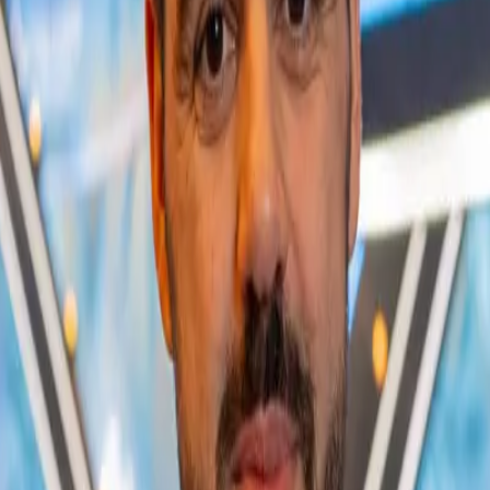
ler des Sit and Go et de la stratégie de base à suivre. Pour cela
iser.
 C'est pourquoi je vous ai traduit une partie, la plus intéressa
i veulent
approfondir dans le jeu
car ils ont certaines base.
igne est le tournoi à table unique ou "sit-and-go". Et vous po
Ils peuvent se dérouler sur une seule ou plusieurs tables. 
 de temps d'attente avant que le jeu ne commence. Et comme le
t pour les joueurs occasionnels.
autre format que le jeu en cash-game. Il s'apparente davantag
ne fois que vos jetons sont perdus, vous avez perdu. Pour gagn
n Sit & Go.
r