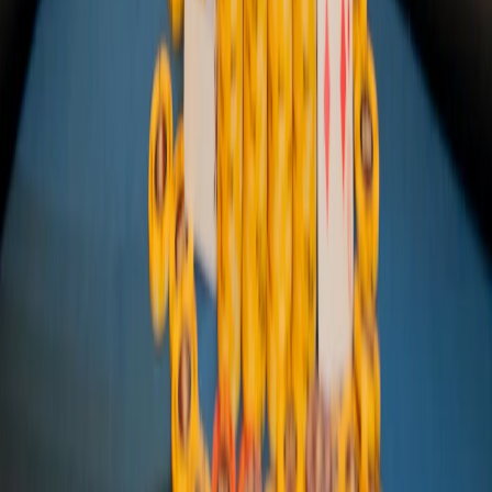
Se Former
Formation PokerPRO 3
Les Challenges
Les Clubs
Coaching
Coaching for Profit
Ressources
Guides Gratuits
Blog
Règles du Poker
Combinaisons
Lexique Poker
Communauté
Coaching
Avis & Témoignages