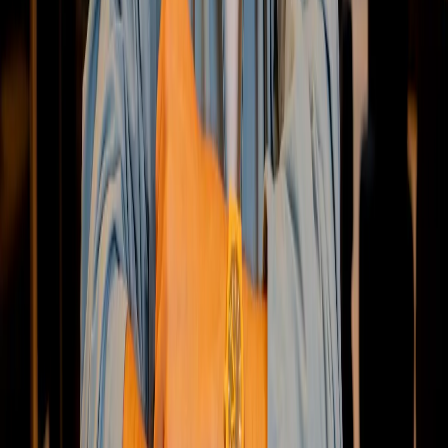
La première communauté de formation poker en France.
Devenez vraiment gagnant au poker.