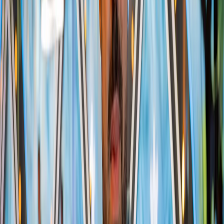
- Prendre de mauvaises décisions et se rendre compte
quand il est trop tard pour réagir.
- Des échecs fréquents dans notre connexion à Internet,
qui nous font perdre des opportunités importantes dans
le jeu et même nous font perdre de l'argent, lorsque le
problème se répercute fréquemment.
Parmi les principales conséquences, on peut citer :
- Jouer de façon irrationnelle, ce qui augmentera les
chances de quitter le tournoi prématurément ou de
perdre des caves en cash.
- Continuez à jouer à d'autres tournois ou à des jeux
d'argent, même si vous avez peu de chances de réussir en
étant en tilt, ce qui affectera sérieusement notre bankroll.
- Augmentation de l'anxiété de toujours vouloir jouer
davantage.
- Perdre une partie importante de notre bankroll à cause
de l'état de tilt, parce que nous n'avons pas assez de