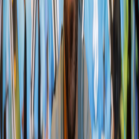
connaissances pour contrôler nos émotions sur les tables
de jeu.
"Comment devenir vraiment gagnant au
poker"
Souvent on se demande comment devenir joueur pro dans
le poker? Et bien, une des conditions est de savoir
contrôler ses émotions.
Voici quelques outils pour améliorer votre poker.
Contrôle du tilt
Ce n'est pas facile de contrôler l'état de Tilt, car c'est une
action involontaire qui se produit spontanément chaque
fois que les choses au poker ne vont pas comme nous
l'avions espéré. Cependant, nous pouvons prendre
certaines mesures pour le contrôler, afin qu'il ne devienne
pas un obstacle à notre évolution dans le poker, que nous
jouions au niveau récréatif ou au niveau professionnel.
Voici quelques conseils pour le contrôle de l'état de tilt.