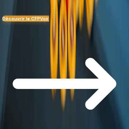
Coaching for Profit
— le programme signature de PokerPro
est dévoilé.
dévoilé
Découvrir le CFP
Voir