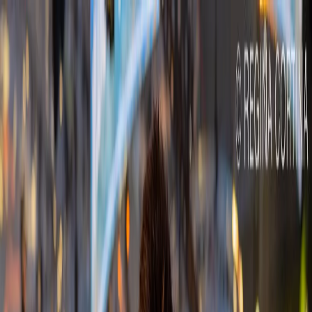
Se Former
Coaching
CFP
New
Blog
Guides Gratuits
Avis
Connexion
Commencer
♠
Formation PokerPRO 3
♦
Challenges
♣
Clubs
♥
Coaching
♛
CFP
— Coaching for Profit
Blog
Guides Gratuits
Avis
Connexion
Commencer
Accueil
/
Blog
/
Comment faire un replay de tes mains ?
Articles Poker
2 min
de lecture
Comment faire un replay de tes mains
?
Y
YoH ViraL
21 novembre 2019