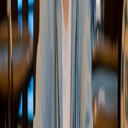
Voir les avis
20 000+
Joueurs formés
4.6/5
TrustPilot
1 800+
Vidéos stratégiques
2 000+
Membres Discord
La première communauté de formation poker en France.
Devenez vraiment gagnant au poker.