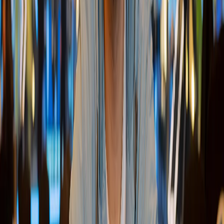
Prêt à transformer votre jeu ?
Rejoignez les 20 000+ joueurs qui ont choisi PokerPro pour
devenir gagnants au poker.
Démarrer gratuitement