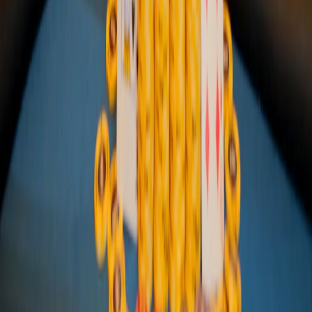
Les Clubs
Coaching
Coaching for Profit
Ressources
Guides Gratuits
Blog
Règles du Poker
Combinaisons
Lexique Poker
Communauté
Coaching
Avis & Témoignages
Support
Discord
YouTube
Légal