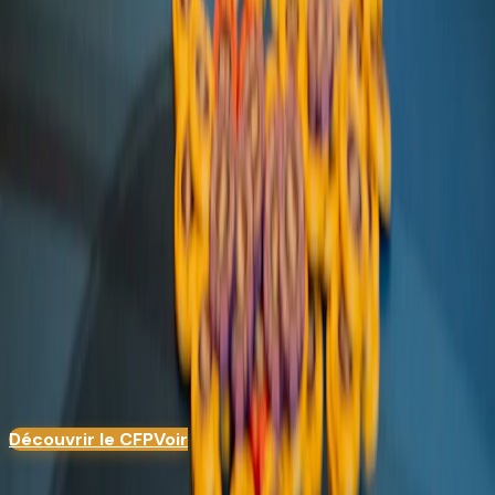
Mentions Légales
Confidentialité
CGU
CGS
©
2026
PokerPro.fr — ELEARNINGCARDS FZCO. Tous droits
réservés.
Le poker implique des risques financiers. Jouez de manière
responsable.
Site réalisé par
Dwenola.com
♠
Nouveau
Coaching for Profit
— le programme signature de PokerPro
est dévoilé.
dévoilé
Découvrir le CFP
Voir