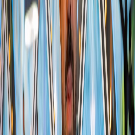
de ta main:
Cliquez sur replay hand pour revoir le déroulement de ta
main.
A quoi sert le replay des mains ?
Tu peux revoir tes mains après une session pour repérer
les erreurs que tu fais et travailler ton jeu.
Tu peux compléter des notes sur les joueurs.
Tu peux partager tes mains avec des amis pour chercher
des avis afin de t'améliorer.
C’est très utile pour pouvoir participer aux coachings
communs avec YoH.