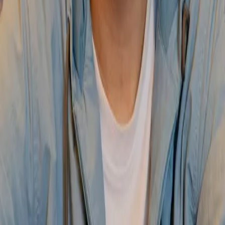
c une range plus large. L'ajustement de votre range en foncti
s joueurs peuvent avoir à votre égard.
e à mélanger les mains fortes et les mains plus faibles dans 
ndre vos décisions plus difficiles à lire et vous permettre de t
ue d'habitude pour induire vos adversaires en erreur et les in
ge est plus pertinent dans les niveaux de jeu avancés et qu'il 
solide compréhension des bases du jeu et des concepts avanc
 essentielle pour tout joueur sérieux. En comprenant les dif
es de succès. N'oubliez pas que la création de ranges est une
ence, vous serez en mesure de développer une compréhension a
reuve d'observation et d'adaptation, et préparez-vous à prend
ViraL (champion du monde 2025) utilise pour former des joueu