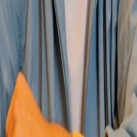
devenir gagnants au poker.