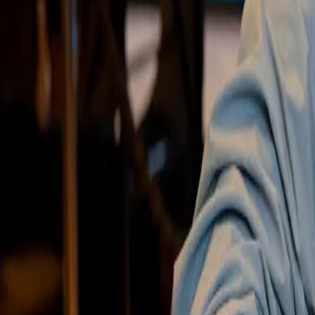
#
articles poker
#
preflop
♠
♦
Prêt à transformer votre jeu ?
Rejoignez les 20 000+ joueurs qui ont choisi PokerPro pour 
Démarrer gratuitement