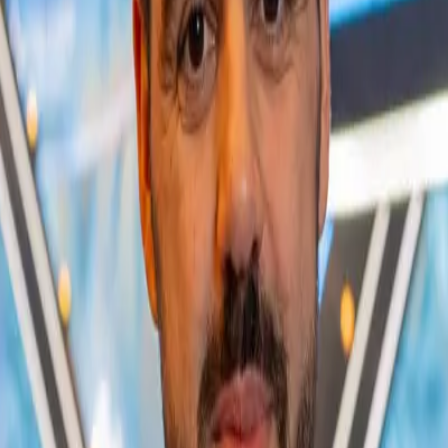
binaison de chance, de compétences et de stratégie pour remp
représentation des mains possibles que vous pouvez avoir à c
ncipaux aspects à prendre en compte lors de leur création e
e vous pourriez potentiellement avoir à un moment donné. Cel
lles jouer et lesquelles jeter. Il est important de noter que c
tres joueurs, le style de jeu de vos adversaires, votre propre i
clairées et calculées pendant la partie. Au lieu de simplement
uations et prendre les meilleures décisions possibles. Une ge
iner votre range. En début de parole, lorsque vous êtes l'un 