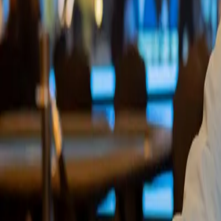
pourriez être en mesure de voler plus de pots en misant ave
l'effet de surprise et de profiter des préjugés que les autre
5. L'importance de l'équilibrage de range :
L'équilibrage de range est une stratégie avancée qui consist
deviner la force de votre main. L'équilibrage de range peut re
une main forte, vous pouvez parfois choisir de miser moins q
Cependant, il est important de noter que l'équilibrage de ran
aventurer dans cette stratégie, assurez-vous d'avoir une 
En conclusion, créer ses ranges au poker est une compétence
prendre des décisions plus éclairées et améliorer vos chanc
chaque situation de jeu. Avec de la pratique et de l'expéri
votre jeu de poker. Alors, affinez votre stratégie, faites p
la table de poker.
La méthode secrète de YoH ViraL
Découvrez dans cette vidéo gratuite les 2 piliers que YoH 
Voir la vidéo gratuite