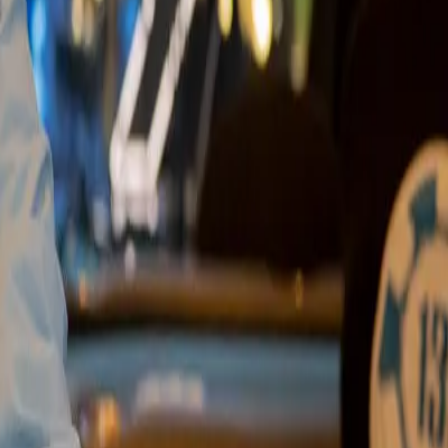
on de votre image à la table vous permet de jouer avec
votre range, de sorte que vos adversaires ne puissent pas
irer parti de situations favorables. Par exemple, si vous avez
citer à penser que vous avez une main plus faible.
peut être difficile à maîtriser. Avant d'essayer de vous
és.
férents facteurs qui influencent votre range, vous pouvez
 stratégie dynamique qui doit être ajustée en fonction de
pprofondie de la création de ranges et de l'appliquer à
re des décisions éclairées pour améliorer vos performances à
rs gagnants depuis 2017.