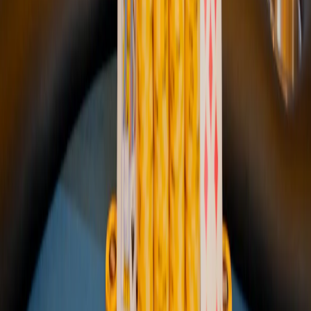
Se Former