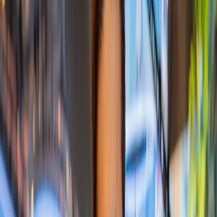
Hello la famille,
je vous retrouve aujourd’hui pour essayer de répondre à
une question que bon nombre de joueurs débutants se
posent: Cash Game ou tournoi?
Il est nécessaire de choisir une direction pour pouvoir vous
former et progresser au poker. Si vous jouez des tournois
et du Cash Game et parfois quand vous avez 5 minutes
libres un expresso soyez sûr que vous n’allez jamais
progresser.
Chaque format de jeu se joue différemment, avec des
stratégies, des mises des ranges différentes. Le tournoi se
joue sur la durée, il faut survivre souvent avec peu de
jetons alors que en cash game vous avez toujours 100
blindes sur la table.
La gestion du temps est aussi différente. En cash game
vous pouvez arrêter quand vous voulez, faire des pauses
régulièrement de 10 ou 15 minutes. En tournoi, vous avez 1